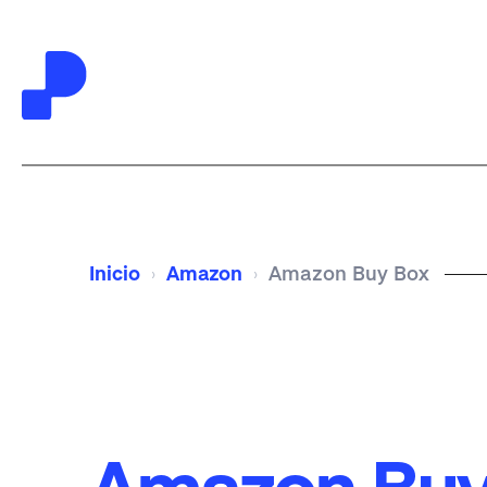
Saltar
Saltar
a
al
la
contenido
Inicio
Amazon
Amazon Buy Box
›
›
navegación
principal
principal
Amazon Buy 