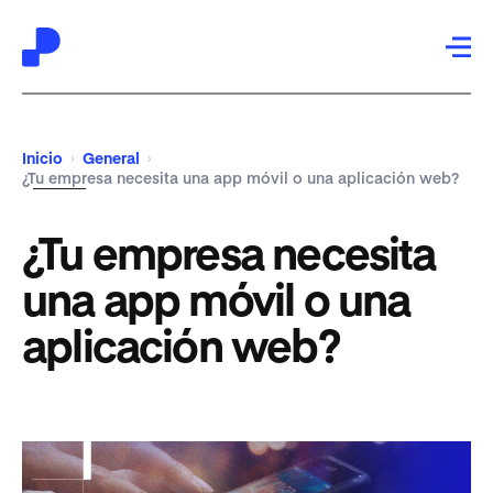
Saltar
Saltar
a
al
Inicio
General
›
›
la
contenido
¿Tu empresa necesita una app móvil o una aplicación web?
navegación
principal
¿Tu empresa necesita
principal
una app móvil o una
aplicación web?