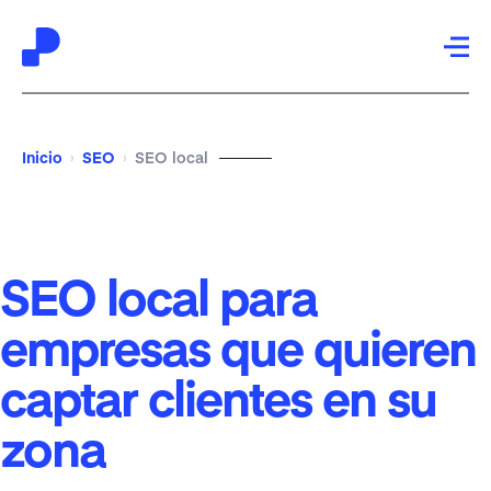
Saltar
Saltar
a
al
Inicio
SEO
SEO local
›
›
la
contenido
navegación
principal
principal
SEO local para
empresas que quieren
captar clientes en su
zona