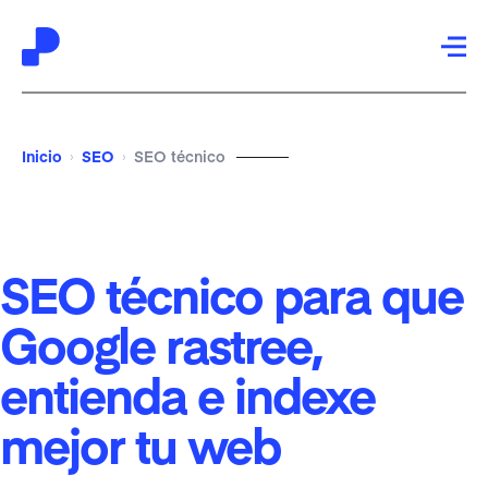
Saltar
Saltar
a
al
Inicio
SEO
SEO técnico
›
›
la
contenido
navegación
principal
principal
SEO técnico para que
Google rastree,
entienda e indexe
mejor tu web